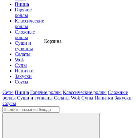
Пицца
Горячие
роллы
Классические
роллы
Сложные
роллы
Корзина
Суши и
гунканы
Cалаты
Wok
Супы
Напитки
Закуски
Соусы
Сеты
Пицца
Горячие роллы
Классические роллы
Сложные
роллы
Суши и гунканы
Cалаты
Wok
Супы
Напитки
Закуски
Соусы