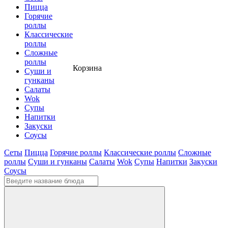
Пицца
Горячие
роллы
Классические
роллы
Сложные
роллы
Корзина
Суши и
гунканы
Cалаты
Wok
Супы
Напитки
Закуски
Соусы
Сеты
Пицца
Горячие роллы
Классические роллы
Сложные
роллы
Суши и гунканы
Cалаты
Wok
Супы
Напитки
Закуски
Соусы