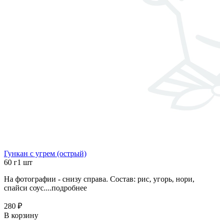
Гункан с угрем (острый)
60 г
1 шт
На фотографии - снизу справа. Состав: рис, угорь, нори,
спайси соус....
подробнее
280 ₽
В корзину