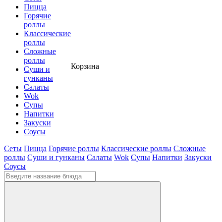
Пицца
Горячие
роллы
Классические
роллы
Сложные
роллы
Корзина
Суши и
гунканы
Cалаты
Wok
Супы
Напитки
Закуски
Соусы
Сеты
Пицца
Горячие роллы
Классические роллы
Сложные
роллы
Суши и гунканы
Cалаты
Wok
Супы
Напитки
Закуски
Соусы